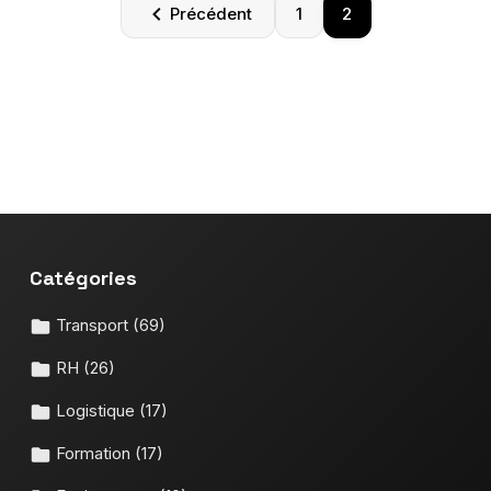
Paginatio
Précédent
1
2
des
publicatio
Catégories
Transport
(69)
RH
(26)
Logistique
(17)
Formation
(17)