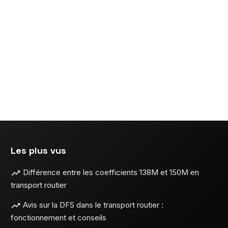
n
ns
Les plus vus
Différence entre les coefficients 138M et 150M en
transport routier
Avis sur la DFS dans le transport routier :
fonctionnement et conseils