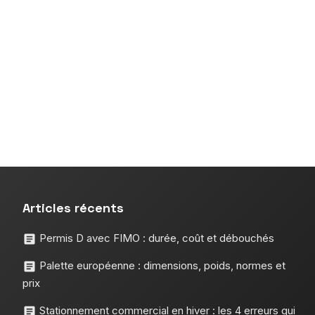
Articles récents
Permis D avec FIMO : durée, coût et débouchés
Palette européenne : dimensions, poids, normes et
prix
Stationnement commercial en hiver : les 4 erreurs qui