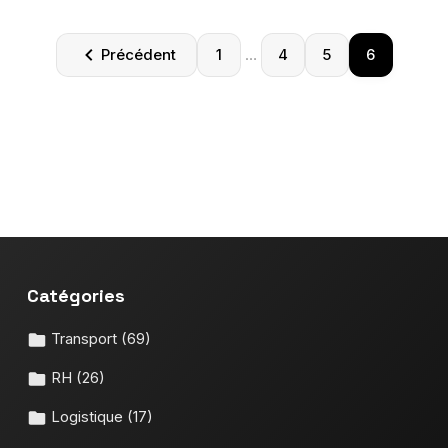
Paginatio
Précédent
1
…
4
5
6
des
publicatio
Catégories
Transport
(69)
RH
(26)
Logistique
(17)