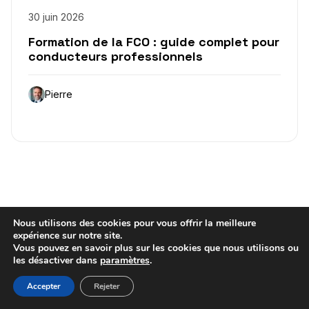
30 juin 2026
Formation de la FCO : guide complet pour
conducteurs professionnels
Pierre
Nous utilisons des cookies pour vous offrir la meilleure
expérience sur notre site.
Vous pouvez en savoir plus sur les cookies que nous utilisons ou
Articles récents
les désactiver dans
paramètres
.
Accepter
Rejeter
Quelle est la durée de validité du CACES ?