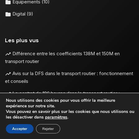
Equipements
(10)
Digital
(9)
Les plus vus
Différence entre les coefficients 138M et 150M en
transport routier
Avis sur la DFS dans le transport routier : fonctionnement
et conseils
Le contrat de 186 heures dans le transport routier :
Nous utilisons des cookies pour vous offrir la meilleure
fonctionnement, salaire et droits
expérience sur notre site.
Vous pouvez en savoir plus sur les cookies que nous utilisons ou
les désactiver dans
paramètres
.
Accepter
Rejeter
Mentions légales
•
© 2026
PROS TRANSPORT
- Tous