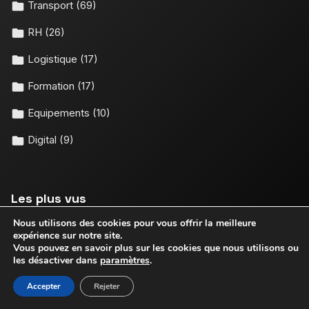
Transport
(69)
RH
(26)
Logistique
(17)
Formation
(17)
Equipements
(10)
Digital
(9)
Les plus vus
Nous utilisons des cookies pour vous offrir la meilleure
Différence entre les coefficients 138M et 150M en
expérience sur notre site.
transport routier
Vous pouvez en savoir plus sur les cookies que nous utilisons ou
les désactiver dans
paramètres
.
Avis sur la DFS dans le transport routier : fonctionnement
Accepter
Rejeter
et conseils