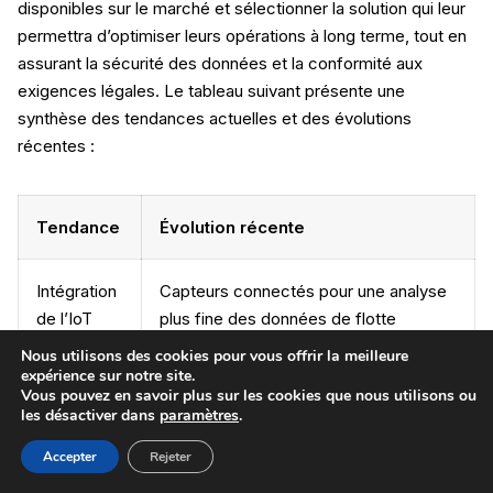
disponibles sur le marché et sélectionner la solution qui leur
permettra d’optimiser leurs opérations à long terme, tout en
assurant la sécurité des données et la conformité aux
exigences légales. Le tableau suivant présente une
synthèse des tendances actuelles et des évolutions
récentes :
Tendance
Évolution récente
Intégration
Capteurs connectés pour une analyse
de l’IoT
plus fine des données de flotte
Nous utilisons des cookies pour vous offrir la meilleure
expérience sur notre site.
Intelligence
Prédiction des incidents et
Vous pouvez en savoir plus sur les cookies que nous utilisons ou
artificielle
optimisation dynamique des itinéraires
les désactiver dans
paramètres
.
Accepter
Rejeter
Analyse en
Décision instantanée sur la base de